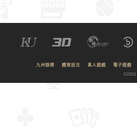
九州娛樂
體育投注
真人遊戲
電子遊戲
©20