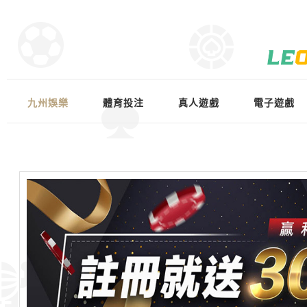
九州娛樂
體育投注
真人遊戲
電子遊戲