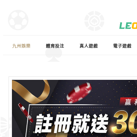
九州娛樂
體育投注
真人遊戲
電子遊戲